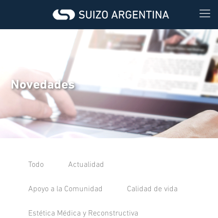
Novedades
Todo
Actualidad
Apoyo a la Comunidad
Calidad de vida
Estética Médica y Reconstructiva