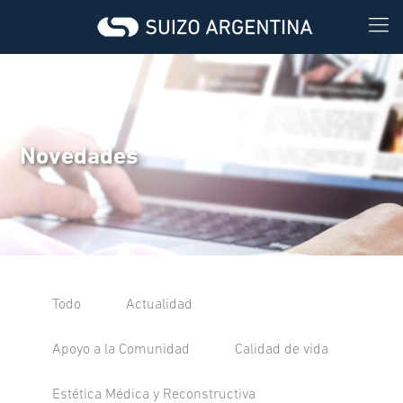
Novedades
Todo
Actualidad
Apoyo a la Comunidad
Calidad de vida
Estética Médica y Reconstructiva