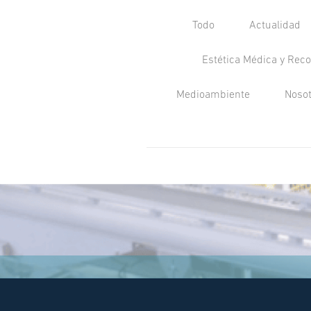
Todo
Actualidad
Estética Médica y Reco
Medioambiente
Noso