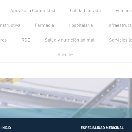
Apoyo a la Comunidad
Calidad de vida
Estétic
nstructiva
Farmacia
Hospitalaria
Infraestruc
tros
RSE
Salud y nutrición animal
Servicios l
Sociales
INICIO
ESPECIALIDAD MEDICINAL