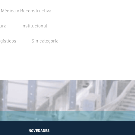
a Médica y Reconstructiva
tura
Institucional
ogísticos
Sin categoría
NOVEDADES