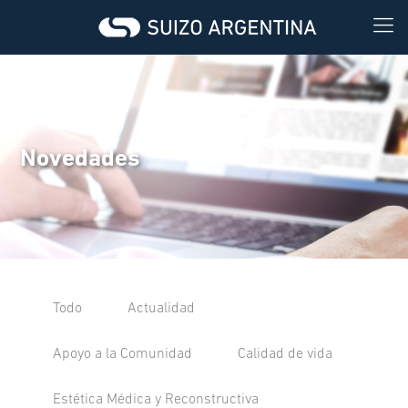
Novedades
Todo
Actualidad
Apoyo a la Comunidad
Calidad de vida
Estética Médica y Reconstructiva