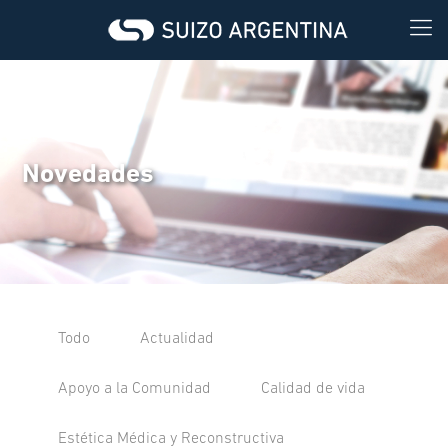
Novedades
Todo
Actualidad
Apoyo a la Comunidad
Calidad de vida
Estética Médica y Reconstructiva